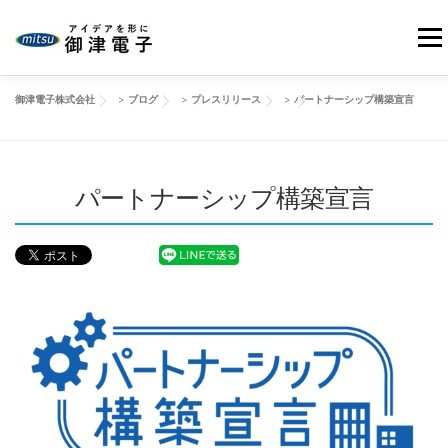
コ
ン
メニ
テ
ン
御津電子株式会社
>
ブログ
>
プレスリリース
>
パートナーシップ構築宣言
ツ
HOME
当社の強み
御津電子の品質
事業紹介
へ
ス
キ
会社情報
パートナーシップ構築宣言
製品事例
改善動画
ブログ
ッ
プ
お問い合わせ