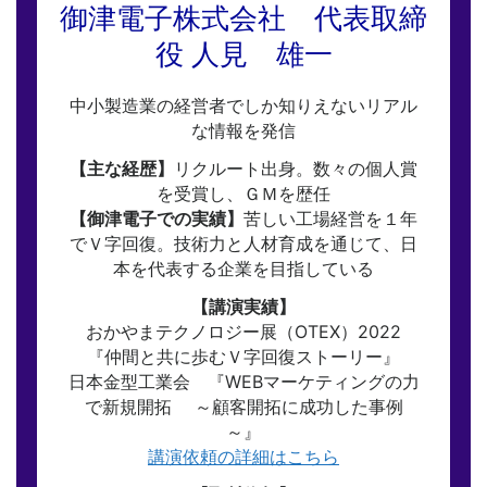
御津電子株式会社 代表取締
役 人見 雄一
中小製造業の経営者でしか知りえないリアル
な情報を発信
【主な経歴】
リクルート出身。数々の個人賞
を受賞し、ＧＭを歴任
【御津電子での実績】
苦しい工場経営を１年
でＶ字回復。技術力と人材育成を通じて、日
本を代表する企業を目指している
【講演実績】
おかやまテクノロジー展（OTEX）2022
『仲間と共に歩むＶ字回復ストーリー』
日本金型工業会 『WEBマーケティングの力
で新規開拓 ～顧客開拓に成功した事例
～』
講演依頼の詳細はこちら