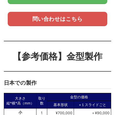
問い合わせはこちら
【参考価格】金型製作
日本での製作
金型の価格
大きさ
取り
縦*横*高（mm）
数
基本形状
+１スライドごと
小
1
¥700,000
＋¥90,000