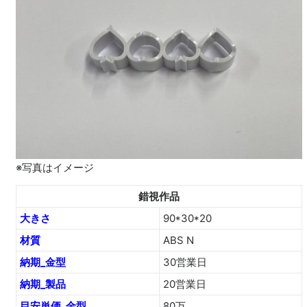
※写真はイメージ
錯視作品
大きさ
90*30*20
材質
ABS N
納期_金型
30営業日
納期_製品
20営業日
目安単価_金型
80万