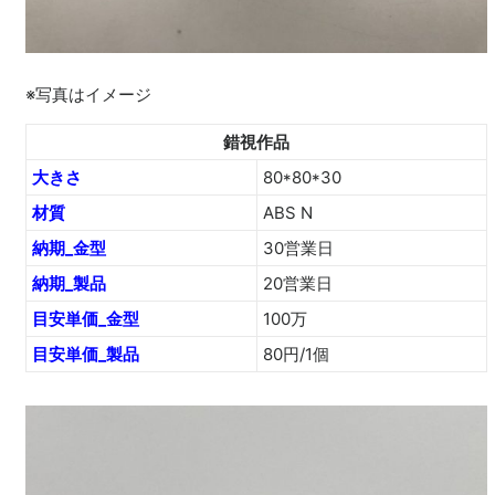
※写真はイメージ
錯視作品
大きさ
80*80*30
材質
ABS N
納期_金型
30営業日
納期_製品
20営業日
目安単価_金型
100万
目安単価_製品
80円/1個