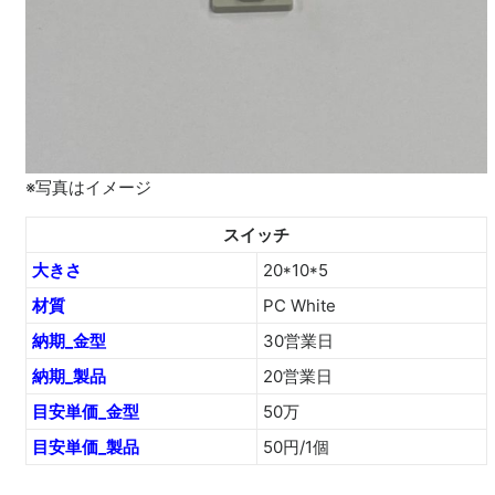
※写真はイメージ
スイッチ
大きさ
20*10*5
材質
PC White
納期_金型
30営業日
納期_製品
20営業日
目安単価_金型
50万
目安単価_製品
50円/1個