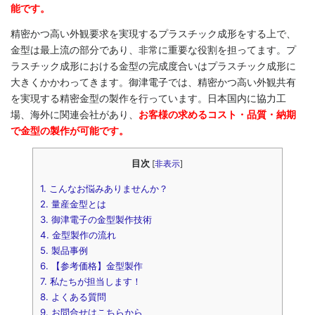
能です。
精密かつ高い外観要求を実現するプラスチック成形をする上で、
金型は最上流の部分であり、非常に重要な役割を担ってます。プ
ラスチック成形における金型の完成度合いはプラスチック成形に
大きくかかわってきます。御津電子では、精密かつ高い外観共有
を実現する精密金型の製作を行っています。日本国内に協力工
場、海外に関連会社があり、
お客様の求めるコスト・品質・納期
で金型の製作が可能です。
目次
[
非表示
]
1.
こんなお悩みありませんか？
2.
量産金型とは
3.
御津電子の金型製作技術
4.
金型製作の流れ
5.
製品事例
6.
【参考価格】金型製作
7.
私たちが担当します！
8.
よくある質問
9.
お問合せはこちらから