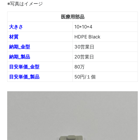
※写真はイメージ
医療用部品
大きさ
10*10*4
材質
HDPE Black
納期_金型
30営業日
納期_製品
20営業日
目安単価_金型
80万
目安単価_製品
50円/１個