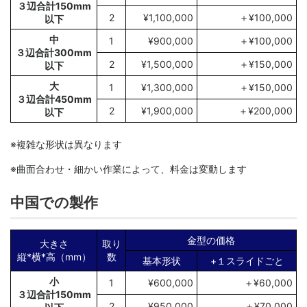
３辺合計150mm
2
¥1,100,000
＋¥100,000
以下
中
1
¥900,000
＋¥100,000
３辺合計300mm
2
¥1,500,000
＋¥150,000
以下
大
1
¥1,300,000
＋¥150,000
３辺合計450mm
2
¥1,900,000
＋¥200,000
以下
※複雑な形状は異なります
※曲面合わせ・細かい作業によって、料金は変動します
中国での製作
金型の価格
大きさ
取り
縦*横*高（mm）
数
基本形状
+１スライドごと
小
1
¥600,000
＋¥60,000
３辺合計150mm
2
¥950,000
＋¥70,000