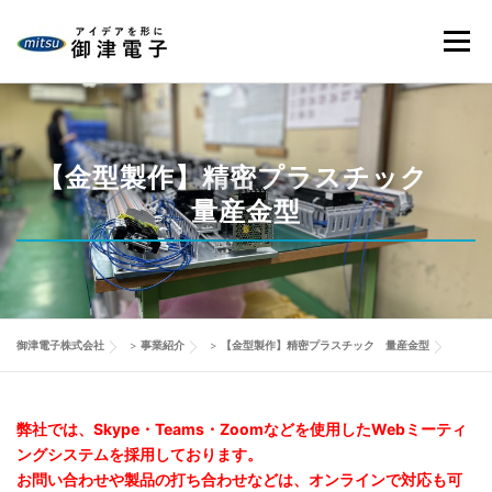
コ
ン
メニュ
テ
ン
ツ
HOME
当社の強み
御津電子の品質
事業紹介
へ
ス
【金型製作】精密プラスチック
キ
量産金型
会社情報
製品事例
改善動画
ブログ
ッ
プ
お問い合わせ
御津電子株式会社
>
事業紹介
>
【金型製作】精密プラスチック 量産金型
弊社では、Skype・Teams・Zoomなどを使用したWebミーティ
ングシステムを採用しております。
お問い合わせや製品の打ち合わせなどは、オンラインで対応も可