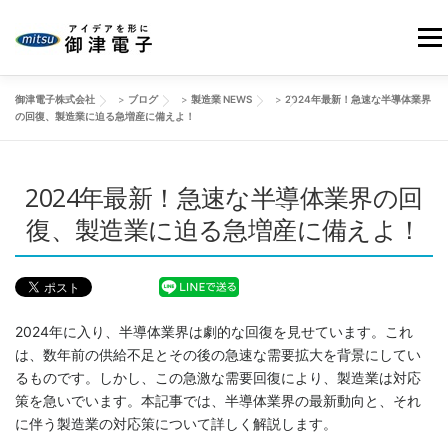
コ
ン
メニ
テ
ン
御津電子株式会社
>
ブログ
>
製造業 NEWS
>
2024年最新！急速な半導体業界
ツ
HOME
当社の強み
御津電子の品質
事業紹介
の回復、製造業に迫る急増産に備えよ！
へ
ス
キ
2024年最新！急速な半導体業界の回
会社情報
製品事例
改善動画
ブログ
ッ
プ
復、製造業に迫る急増産に備えよ！
お問い合わせ
2024年に入り、半導体業界は劇的な回復を見せています。これ
は、数年前の供給不足とその後の急速な需要拡大を背景にしてい
るものです。しかし、この急激な需要回復により、製造業は対応
策を急いでいます。本記事では、半導体業界の最新動向と、それ
に伴う製造業の対応策について詳しく解説します。