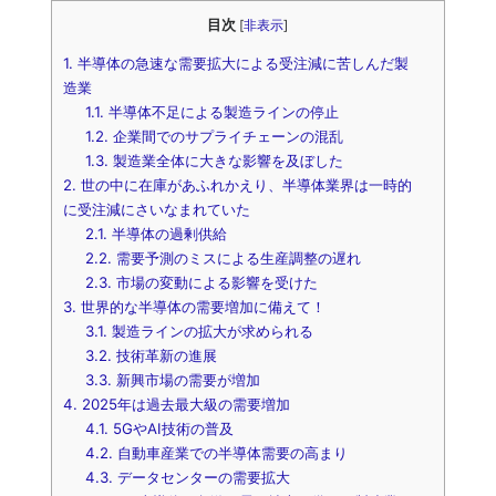
目次
[
非表示
]
1.
半導体の急速な需要拡大による受注減に苦しんだ製
造業
1.1.
半導体不足による製造ラインの停止
1.2.
企業間でのサプライチェーンの混乱
1.3.
製造業全体に大きな影響を及ぼした
2.
世の中に在庫があふれかえり、半導体業界は一時的
に受注減にさいなまれていた
2.1.
半導体の過剰供給
2.2.
需要予測のミスによる生産調整の遅れ
2.3.
市場の変動による影響を受けた
3.
世界的な半導体の需要増加に備えて！
3.1.
製造ラインの拡大が求められる
3.2.
技術革新の進展
3.3.
新興市場の需要が増加
4.
2025年は過去最大級の需要増加
4.1.
5GやAI技術の普及
4.2.
自動車産業での半導体需要の高まり
4.3.
データセンターの需要拡大