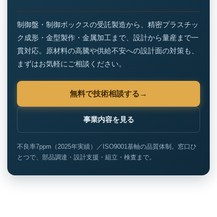
制御盤・制御ボックスの受託製造から、精密プラスチッ
ク成形・金型製作・金属加工まで、設計から量産まで一
貫対応。原材料の高騰や供給不安への設計面の対策も、
まずはお気軽にご相談ください。
無料で技術相談する
事業内容を見る
不良率7ppm（2025年実績）／ISO9001基軸の品質体制。窓口ひ
とつで、部品調達・設計支援・組立・検査まで。