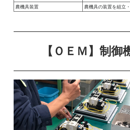
農機具装置
農機具の装置を組立
【ＯＥＭ】制御