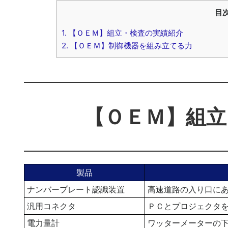
目
1.
【ＯＥＭ】組立・検査の実績紹介
2.
【ＯＥＭ】制御機器を組み立てる力
【ＯＥＭ】組立
製品
ナンバープレート認識装置
高速道路の入り口に
汎用コネクタ
ＰＣとプロジェクタ
電力量計
ワッターメーターの