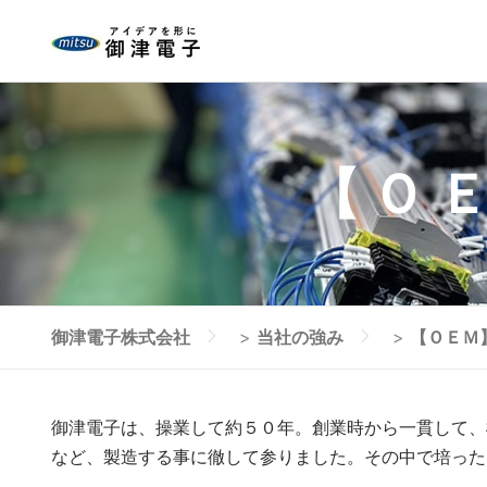
コ
ン
テ
ン
ツ
へ
【Ｏ
ス
キ
ッ
プ
御津電子株式会社
>
当社の強み
>
【ＯＥＭ
御津電子は、操業して約５０年。創業時から一貫して、
など、製造する事に徹して参りました。その中で培った