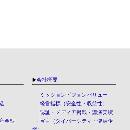
会社概要
▶
ミッションビジョンバリュー
・
造
経営指標（安全性・収益性）
・
認証・メディア掲載・講演実績
・
産金型
宣言（ダイバーシティ・健活企
・
業）