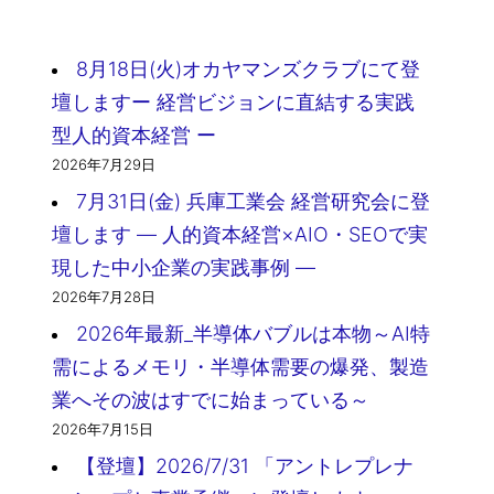
8月18日(火)オカヤマンズクラブにて登
壇しますー 経営ビジョンに直結する実践
型人的資本経営 ー
2026年7月29日
7月31日(金) 兵庫工業会 経営研究会に登
壇します ― 人的資本経営×AIO・SEOで実
現した中小企業の実践事例 ―
2026年7月28日
2026年最新_半導体バブルは本物～AI特
需によるメモリ・半導体需要の爆発、製造
業へその波はすでに始まっている～
2026年7月15日
【登壇】2026/7/31 「アントレプレナ