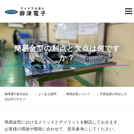
コ
ン
メニ
テ
ン
ツ
HOME
当社の強み
御津電子の品質
事業紹介
へ
ス
簡易金型の利点と欠点は何です
キ
か？
会社情報
製品事例
改善動画
ブログ
ッ
プ
お問い合わせ
御津電子株式会社
>
よくある質問
>
簡易金型について
>
簡易金型の利点と欠
点は何ですか？
簡易金型におけるメリットとデメリットを解説しておきます。
お客様の用途や開発に合わせて、是非参考にしてください。