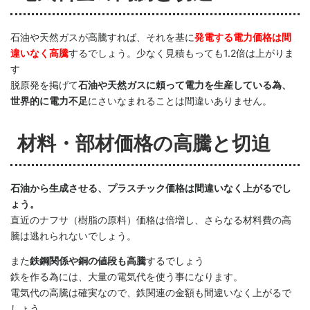
石油や天然ガスが高騰すれば、それを基に
発電する電力価格は間
違いなく高騰
するでしょう。少なく見積もっても1.2倍は上がりま
す
脱原発を掲げて
石油や天然ガスに頼って電力を生産している為、
世界的に電力不足
にさいなまれることは間違いありません。
材料・部材価格の高騰と切迫
石油から生成させる、プラスチック価格は間違いなく上がるでし
ょう。
直近のナフサ（樹脂の原料）価格は倍増し、さらなる材料費の高
騰は逃れられないでしょう。
また
鉄鋼関係や銅の値段も高騰
するでしょう
鉄を作る為には、大量の電気代を使う事になります。
電気代の高騰は確実なので、鉄関連の金額も間違いなく上がるで
しょう。