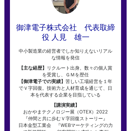
御津電子株式会社 代表取締
役 人見 雄一
中小製造業の経営者でしか知りえないリアル
な情報を発信
【主な経歴】
リクルート出身。数々の個人賞
を受賞し、ＧＭを歴任
【御津電子での実績】
苦しい工場経営を１年
でＶ字回復。技術力と人材育成を通じて、日
本を代表する企業を目指している
【講演実績】
おかやまテクノロジー展（OTEX）2022
『仲間と共に歩むＶ字回復ストーリー』
日本金型工業会 『WEBマーケティングの力