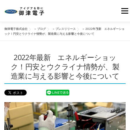
コ
ン
メニ
テ
ン
御津電子株式会社
>
ブログ
>
プレスリリース
>
2022年最新 エネルギーショ
ツ
HOME
当社の強み
御津電子の品質
事業紹介
ック！円安とウクライナ情勢が、製造業に与える影響と今後について
へ
ス
キ
会社情報
2022年最新 エネルギーショッ
製品事例
改善動画
ブログ
ッ
プ
ク！円安とウクライナ情勢が、製
造業に与える影響と今後について
お問い合わせ