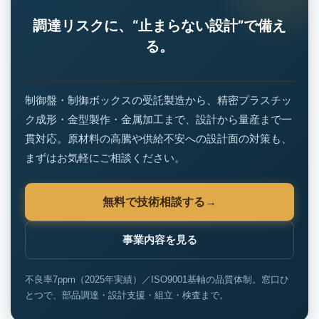
調達リスクに、“止まらない設計”で備え
る。
制御盤・制御ボックスの受託製造から、精密プラスチッ
ク成形・金型製作・金属加工まで、設計から量産まで一
貫対応。原材料の高騰や供給不安への設計面の対策も、
まずはお気軽にご相談ください。
無料で技術相談する
事業内容を見る
不良率7ppm（2025年実績）／ISO9001基軸の品質体制。窓口ひ
とつで、部品調達・設計支援・組立・検査まで。