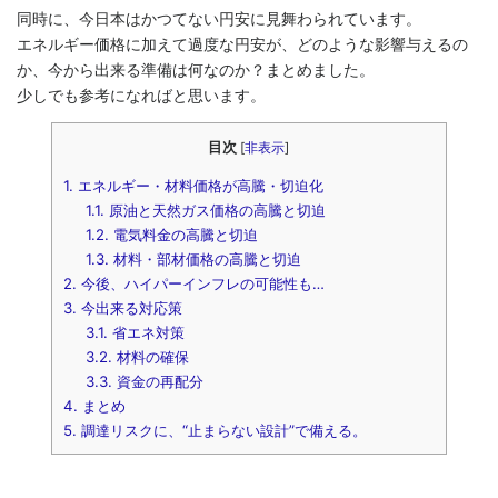
同時に、今日本はかつてない円安に見舞わられています。
エネルギー価格に加えて過度な円安が、どのような影響与えるの
か、今から出来る準備は何なのか？まとめました。
少しでも参考になればと思います。
目次
[
非表示
]
1.
エネルギー・材料価格が高騰・切迫化
1.1.
原油と天然ガス価格の高騰と切迫
1.2.
電気料金の高騰と切迫
1.3.
材料・部材価格の高騰と切迫
2.
今後、ハイパーインフレの可能性も…
3.
今出来る対応策
3.1.
省エネ対策
3.2.
材料の確保
3.3.
資金の再配分
4.
まとめ
5.
調達リスクに、“止まらない設計”で備える。