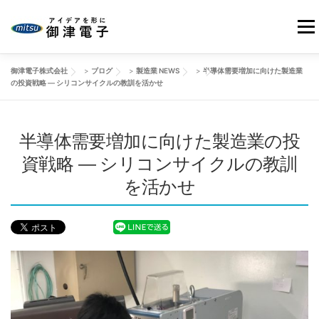
コ
ン
メニ
テ
ン
御津電子株式会社
>
ブログ
>
製造業 NEWS
>
半導体需要増加に向けた製造業
ツ
HOME
当社の強み
御津電子の品質
事業紹介
の投資戦略 ― シリコンサイクルの教訓を活かせ
へ
ス
キ
半導体需要増加に向けた製造業の投
会社情報
製品事例
改善動画
ブログ
ッ
プ
資戦略 ― シリコンサイクルの教訓
を活かせ
お問い合わせ