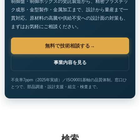
制御盤・制御ボックスの受託製造から、精密プラスチッ
ク成形・金型製作・金属加工まで、設計から量産まで一
貫対応。原材料の高騰や供給不安への設計面の対策も、
まずはお気軽にご相談ください。
無料で技術相談する
事業内容を見る
不良率7ppm（2025年実績）／ISO9001基軸の品質体制。窓口ひ
とつで、部品調達・設計支援・組立・検査まで。
検索