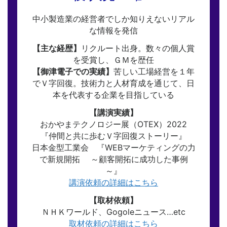
中小製造業の経営者でしか知りえないリアル
な情報を発信
【主な経歴】
リクルート出身。数々の個人賞
を受賞し、ＧＭを歴任
【御津電子での実績】
苦しい工場経営を１年
でＶ字回復。技術力と人材育成を通じて、日
本を代表する企業を目指している
【講演実績】
おかやまテクノロジー展（OTEX）2022
『仲間と共に歩むＶ字回復ストーリー』
日本金型工業会 『WEBマーケティングの力
で新規開拓 ～顧客開拓に成功した事例
～』
講演依頼の詳細はこちら
【取材依頼】
ＮＨＫワールド、Gogoleニュース…etc
取材依頼の詳細はこちら