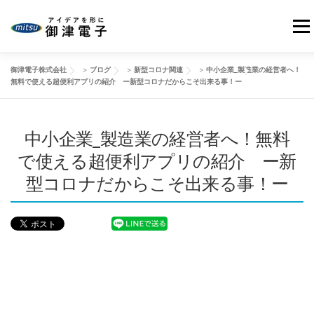
コ
ン
メニ
テ
ン
御津電子株式会社
>
ブログ
>
新型コロナ関連
>
中小企業_製造業の経営者へ！
ツ
HOME
当社の強み
御津電子の品質
事業紹介
無料で使える超便利アプリの紹介 ー新型コロナだからこそ出来る事！ー
へ
ス
キ
会社情報
中小企業_製造業の経営者へ！無料
製品事例
改善動画
ブログ
ッ
プ
で使える超便利アプリの紹介 ー新
型コロナだからこそ出来る事！ー
お問い合わせ