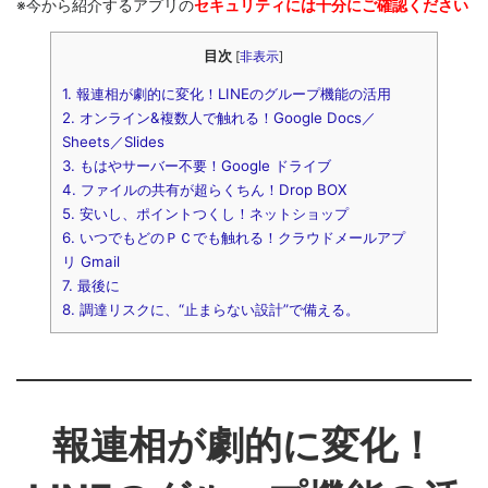
※今から紹介するアプリの
セキュリティには十分にご確認ください
目次
[
非表示
]
1.
報連相が劇的に変化！LINEのグループ機能の活用
2.
オンライン&複数人で触れる！Google Docs／
Sheets／Slides
3.
もはやサーバー不要！Google ドライブ
4.
ファイルの共有が超らくちん！Drop BOX
5.
安いし、ポイントつくし！ネットショップ
6.
いつでもどのＰＣでも触れる！クラウドメールアプ
リ Gmail
7.
最後に
8.
調達リスクに、“止まらない設計”で備える。
報連相が劇的に変化！