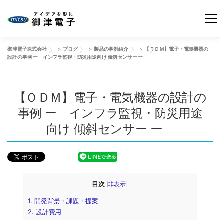
コ
ン
メニ
テ
ン
御津電子株式会社
>
ブログ
>
製品の事例紹介
>
【ＯＤＭ】電子・電気機器の
ツ
HOME
当社の強み
御津電子の品質
事業紹介
設計の事例 ー インフラ監視・防災用途向け 傾斜センサー ー
へ
ス
キ
【ＯＤＭ】電子・電気機器の設計の
会社情報
製品事例
改善動画
ブログ
ッ
プ
事例 ー インフラ監視・防災用途
向け 傾斜センサー ー
お問い合わせ
目次
[
非表示
]
1.
開発背景・課題・提案
2.
設計費用