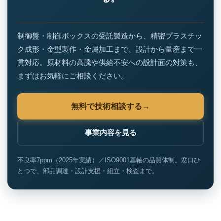
制御盤・制御ボックスの受託製造から、精密プラスチッ
ク成形・金型製作・金属加工まで、設計から量産まで一
貫対応。原材料の高騰や供給不安への設計面の対策も、
まずはお気軽にご相談ください。
無料で技術相談する
事業内容を見る
不良率7ppm（2025年実績）／ISO9001基軸の品質体制。窓口ひ
とつで、部品調達・設計支援・組立・検査まで。