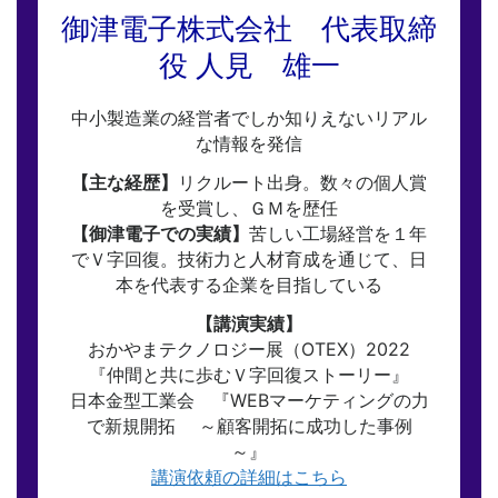
御津電子株式会社 代表取締
役 人見 雄一
中小製造業の経営者でしか知りえないリアル
な情報を発信
【主な経歴】
リクルート出身。数々の個人賞
を受賞し、ＧＭを歴任
【御津電子での実績】
苦しい工場経営を１年
でＶ字回復。技術力と人材育成を通じて、日
本を代表する企業を目指している
【講演実績】
おかやまテクノロジー展（OTEX）2022
『仲間と共に歩むＶ字回復ストーリー』
日本金型工業会 『WEBマーケティングの力
で新規開拓 ～顧客開拓に成功した事例
～』
講演依頼の詳細はこちら