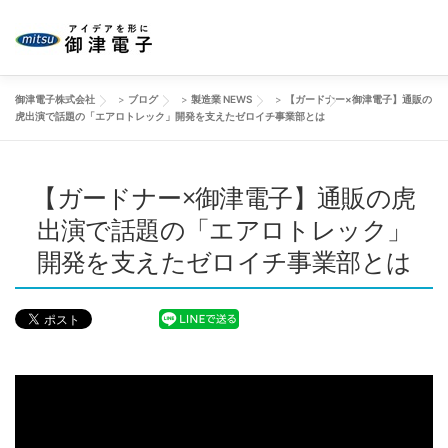
コ
ン
テ
ン
御津電子株式会社
>
ブログ
>
製造業 NEWS
>
【ガードナー×御津電子】通販の
ツ
HOME
当社の強み
御津電子の品質
事業紹介
会
虎出演で話題の「エアロトレック」開発を支えたゼロイチ事業部とは
へ
ス
キ
製品事例
【ガードナー×御津電子】通販の虎
改善動画
ブログ
お問い合わせ
ッ
プ
出演で話題の「エアロトレック」
開発を支えたゼロイチ事業部とは