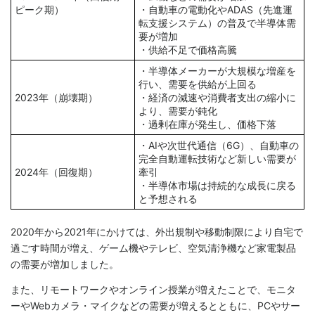
ピーク期）
・自動車の電動化やADAS（先進運
転支援システム）の普及で半導体需
要が増加
・供給不足で価格高騰
・半導体メーカーが大規模な増産を
行い、需要を供給が上回る
2023年（崩壊期）
・経済の減速や消費者支出の縮小に
より、需要が鈍化
・過剰在庫が発生し、価格下落
・AIや次世代通信（6G）、自動車の
完全自動運転技術など新しい需要が
2024年（回復期）
牽引
・半導体市場は持続的な成長に戻る
と予想される
2020年から2021年にかけては、外出規制や移動制限により自宅で
過ごす時間が増え、ゲーム機やテレビ、空気清浄機など家電製品
の需要が増加しました。
また、リモートワークやオンライン授業が増えたことで、モニタ
ーやWebカメラ・マイクなどの需要が増えるとともに、PCやサー