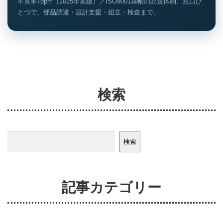
不良率7ppm（2025年実績）／ISO9001基軸の品質体制。窓口ひ
とつで、部品調達・設計支援・組立・検査まで。
検索
検索
検索
記事カテゴリー