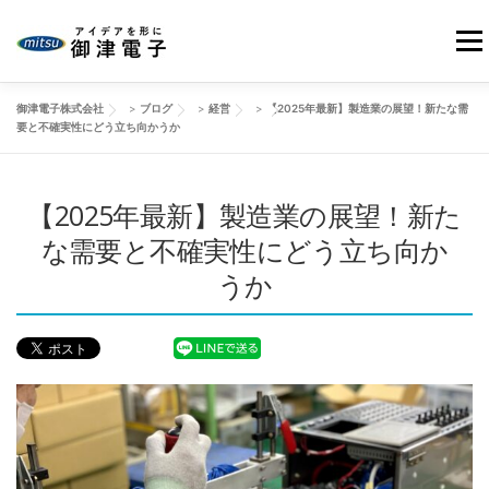
コ
ン
メニ
テ
ン
御津電子株式会社
>
ブログ
>
経営
>
【2025年最新】製造業の展望！新たな需
ツ
HOME
当社の強み
御津電子の品質
事業紹介
要と不確実性にどう立ち向かうか
へ
ス
キ
【2025年最新】製造業の展望！新た
会社情報
製品事例
改善動画
ブログ
ッ
プ
な需要と不確実性にどう立ち向か
うか
お問い合わせ