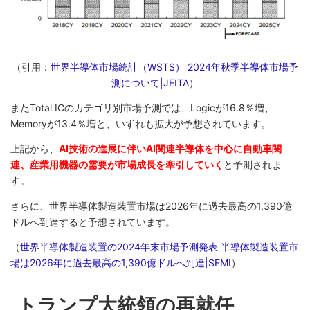
（引用：
世界半導体市場統計（WSTS） 2024年秋季半導体市場予
測について|JEITA
）
またTotal ICのカテゴリ別市場予測では、Logicが16.8％増、
Memoryが13.4％増と、いずれも拡大が予想されています。
上記から、
AI技術の進展に伴いAI関連半導体を中心に自動車関
連、産業用機器の需要が市場成長を牽引していく
と予測されま
す。
さらに、世界半導体製造装置市場は2026年に過去最高の1,390億
ドルへ到達すると予想されています。
（
世界半導体製造装置の2024年末市場予測発表 半導体製造装置市
場は2026年に過去最高の1,390億ドルへ到達|SEMI
）
トランプ大統領の再就任