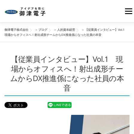
コ
ン
メニ
テ
ン
御津電子株式会社
>
ブログ
>
人的資本経営
>
【従業員インタビュー】Vol.1
ツ
HOME
当社の強み
御津電子の品質
事業紹介
現場からオフィスへ！射出成形チームからDX推進係になった社員の本音
へ
ス
キ
会社情報
【従業員インタビュー】Vol.1 現
製品事例
改善動画
ブログ
ッ
プ
場からオフィスへ！射出成形チー
ムからDX推進係になった社員の本
お問い合わせ
音