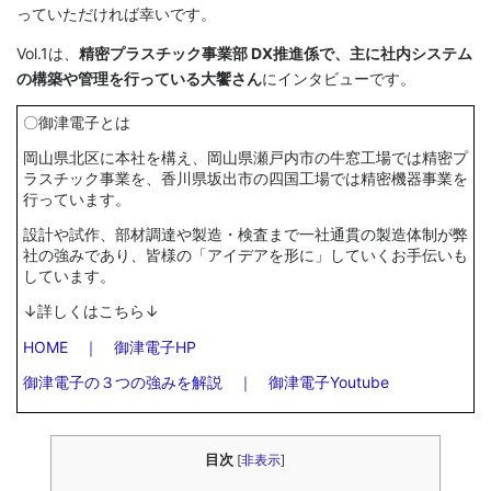
っていただければ幸いです。
Vol.1は、
精密プラスチック事業部 DX推進係で、主に社内システム
の構築や管理を行っている大饗さん
にインタビューです。
〇御津電子とは
岡山県北区に本社を構え、岡山県瀬戸内市の牛窓工場では精密プ
ラスチック事業を、香川県坂出市の四国工場では精密機器事業を
行っています。
設計や試作、部材調達や製造・検査まで一社通貫の製造体制が弊
社の強みであり、皆様の「アイデアを形に」していくお手伝いも
しています。
↓詳しくはこちら↓
HOME ｜ 御津電子HP
御津電子の３つの強みを解説 ｜ 御津電子Youtube
目次
[
非表示
]