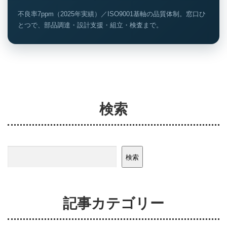
不良率7ppm（2025年実績）／ISO9001基軸の品質体制。窓口ひ
とつで、部品調達・設計支援・組立・検査まで。
検索
検索
検索
記事カテゴリー