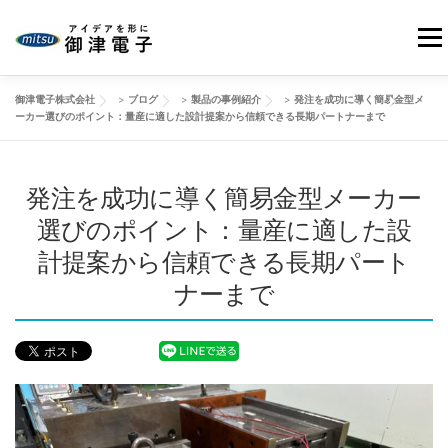
コ
ン
メニ
テ
ン
御津電子株式会社
>
ブログ
>
製品の事例紹介
>
発注を成功に導く簡易金型メ
ツ
HOME
当社の強み
御津電子の品質
事業紹介
ーカー選びのポイント：量産に適した設計提案から信頼できる長期パートナーまで
へ
ス
キ
発注を成功に導く簡易金型メーカー
会社情報
製品事例
改善動画
ブログ
ッ
プ
選びのポイント：量産に適した設
計提案から信頼できる長期パート
お問い合わせ
ナーまで