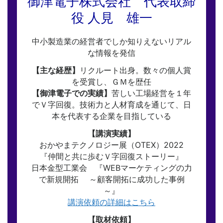
御津電子株式会社 代表取締
役 人見 雄一
中小製造業の経営者でしか知りえないリアル
な情報を発信
【主な経歴】
リクルート出身。数々の個人賞
を受賞し、ＧＭを歴任
【御津電子での実績】
苦しい工場経営を１年
でＶ字回復。技術力と人材育成を通じて、日
本を代表する企業を目指している
【講演実績】
おかやまテクノロジー展（OTEX）2022
『仲間と共に歩むＶ字回復ストーリー』
日本金型工業会 『WEBマーケティングの力
で新規開拓 ～顧客開拓に成功した事例
～』
講演依頼の詳細はこちら
【取材依頼】