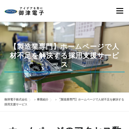
コ
ン
メニュ
テ
ン
ツ
HOME
当社の強み
御津電子の品質
事業紹介
へ
ス
【製造業専門】ホームページで人
キ
材不足を解決する採用支援サービ
会社情報
製品事例
改善動画
ブログ
ッ
プ
ス
お問い合わせ
御津電子株式会社
>
事業紹介
>
【製造業専門】ホームページで人材不足を解決する
採用支援サービス