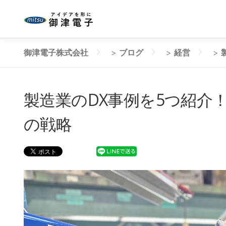
コ
ン
テ
ン
御津電子株式会社
>
ブログ
>
経営
>
ツ
へ
ス
製造業のDX事例を5つ紹介
キ
ッ
の戦略
プ