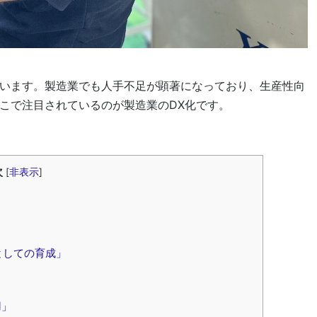
います。製造業でも人手不足が顕著になっており、生産性向
こで注目されているのが製造業のDX化です。
次
[
非表示
]
としての育成」
用」