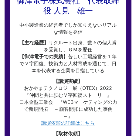
御津電子株式会社 代表取締
役 人見 雄一
中小製造業の経営者でしか知りえないリアル
な情報を発信
【主な経歴】
リクルート出身。数々の個人賞
を受賞し、ＧＭを歴任
【御津電子での実績】
苦しい工場経営を１年
でＶ字回復。技術力と人材育成を通じて、日
本を代表する企業を目指している
【講演実績】
おかやまテクノロジー展（OTEX）2022
『仲間と共に歩むＶ字回復ストーリー』
日本金型工業会 『WEBマーケティングの力
で新規開拓 ～顧客開拓に成功した事例
～』
講演依頼の詳細はこちら
【取材依頼】