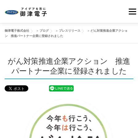
コ
ン
メニ
テ
ン
御津電子株式会社
>
ブログ
>
プレスリリース
>
がん対策推進企業アクショ
ツ
HOME
当社の強み
御津電子の品質
事業紹介
ン 推進パートナー企業に登録されました
へ
ス
キ
がん対策推進企業アクション 推進
会社情報
製品事例
改善動画
ブログ
ッ
プ
パートナー企業に登録されました
お問い合わせ