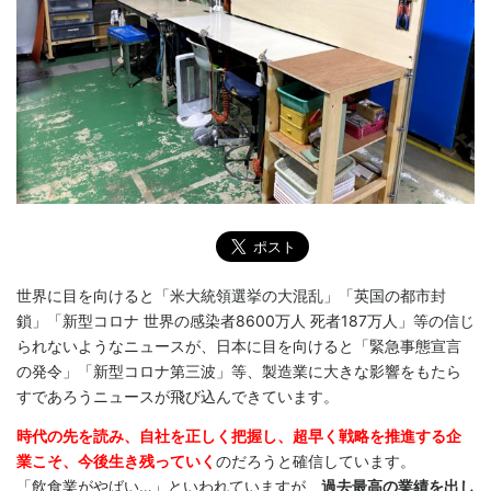
世界に目を向けると「米大統領選挙の大混乱」「英国の都市封
鎖」「新型コロナ 世界の感染者8600万人 死者187万人」等の信じ
られないようなニュースが、日本に目を向けると「緊急事態宣言
の発令」「新型コロナ第三波」等、製造業に大きな影響をもたら
すであろうニュースが飛び込んできています。
時代の先を読み、自社を正しく把握し、超早く戦略を推進する企
業こそ、今後生き残っていく
のだろうと確信しています。
「飲食業がやばい…」といわれていますが、
過去最高の業績を出し