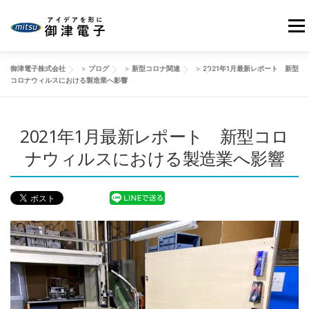
コ
ン
メニ
テ
ン
御津電子株式会社
>
ブログ
>
新型コロナ関連
>
2021年1月最新レポート 新型
ツ
HOME
当社の強み
御津電子の品質
事業紹介
コロナウィルスにおける製造業へ影響
へ
ス
キ
2021年1月最新レポート 新型コロ
会社情報
製品事例
改善動画
ブログ
ッ
プ
ナウィルスにおける製造業へ影響
お問い合わせ