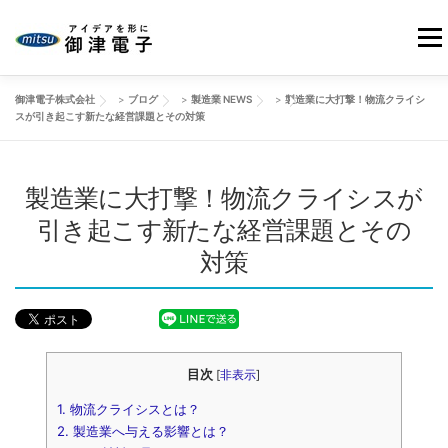
コ
ン
メニ
テ
ン
御津電子株式会社
>
ブログ
>
製造業 NEWS
>
製造業に大打撃！物流クライシ
ツ
HOME
当社の強み
御津電子の品質
事業紹介
スが引き起こす新たな経営課題とその対策
へ
ス
キ
製造業に大打撃！物流クライシスが
会社情報
製品事例
改善動画
ブログ
ッ
プ
引き起こす新たな経営課題とその
対策
お問い合わせ
目次
[
非表示
]
1.
物流クライシスとは？
2.
製造業へ与える影響とは？