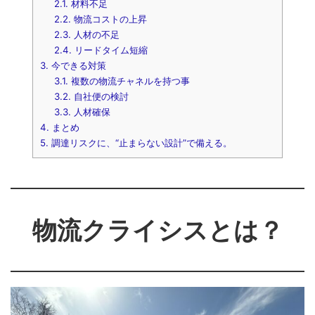
2.1.
材料不足
2.2.
物流コストの上昇
2.3.
人材の不足
2.4.
リードタイム短縮
3.
今できる対策
3.1.
複数の物流チャネルを持つ事
3.2.
自社便の検討
3.3.
人材確保
4.
まとめ
5.
調達リスクに、“止まらない設計”で備える。
物流クライシスとは？