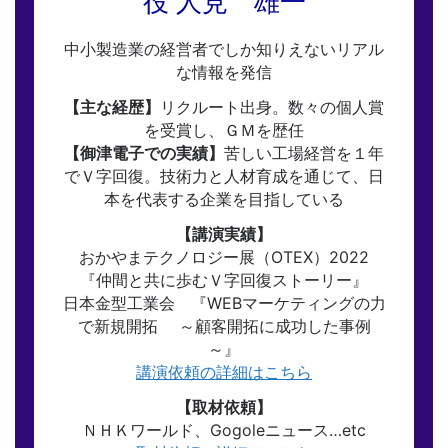
役 人見 雄一
中小製造業の経営者でしか知りえないリアル
な情報を発信
【主な経歴】
リクルート出身。数々の個人賞
を受賞し、ＧＭを歴任
【御津電子での実績】
苦しい工場経営を１年
でＶ字回復。技術力と人材育成を通じて、日
本を代表する企業を目指している
【講演実績】
おかやまテクノロジー展（OTEX）2022
『仲間と共に歩むＶ字回復ストーリー』
日本金型工業会 『WEBマーケティングの力
で新規開拓 ～顧客開拓に成功した事例
～』
講演依頼の詳細はこちら
【取材依頼】
ＮＨＫワールド、Gogoleニュース…etc