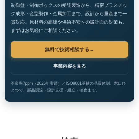
制御盤・制御ボックスの受託製造から、精密プラスチッ
ク成形・金型製作・金属加工まで、設計から量産まで一
貫対応。原材料の高騰や供給不安への設計面の対策も、
まずはお気軽にご相談ください。
無料で技術相談する
事業内容を見る
不良率7ppm（2025年実績）／ISO9001基軸の品質体制。窓口ひ
とつで、部品調達・設計支援・組立・検査まで。