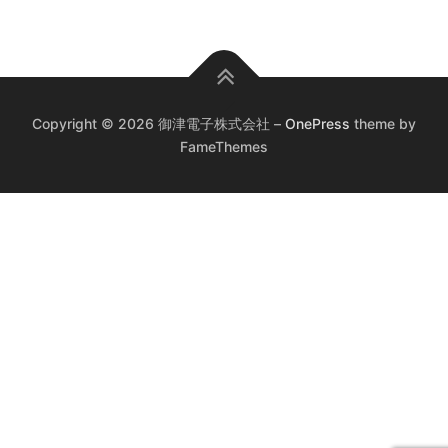
Copyright © 2026 御津電子株式会社
–
OnePress
theme by
FameThemes