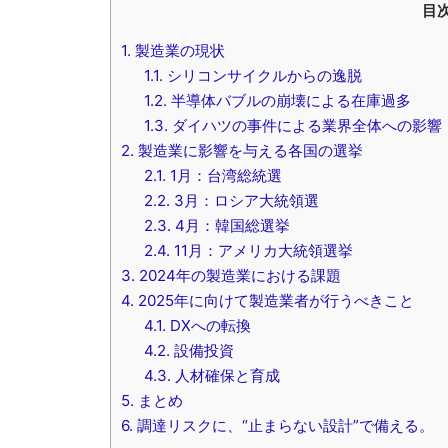
目
1.
製造業の現状
1.1.
シリコンサイクルからの逸脱
1.2.
半導体バブルの崩壊による在庫過多
1.3.
ダイハツの事件による業界全体への影響
2.
製造業に影響を与える各国の選挙
2.1.
1月：台湾総統選
2.2.
3月：ロシア大統領選
2.3.
4月：韓国総選挙
2.4.
11月：アメリカ大統領選挙
3.
2024年の製造業における課題
4.
2025年に向けて製造業者が行うべきこと
4.1.
DXへの転換
4.2.
設備投資
4.3.
人材確保と育成
5.
まとめ
6.
調達リスクに、“止まらない設計”で備える。