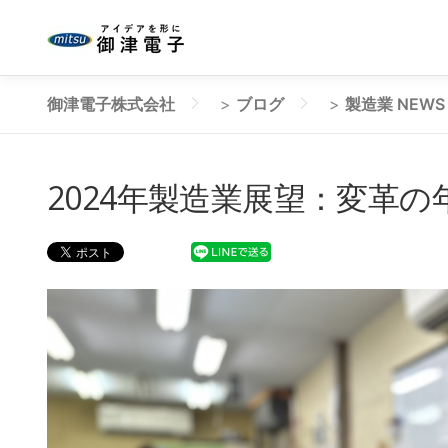
コ
ン
テ
ン
御津電子株式会社
>
ブログ
>
製造業 NEWS
ツ
へ
ス
2024年製造業展望：変革の
キ
ッ
プ